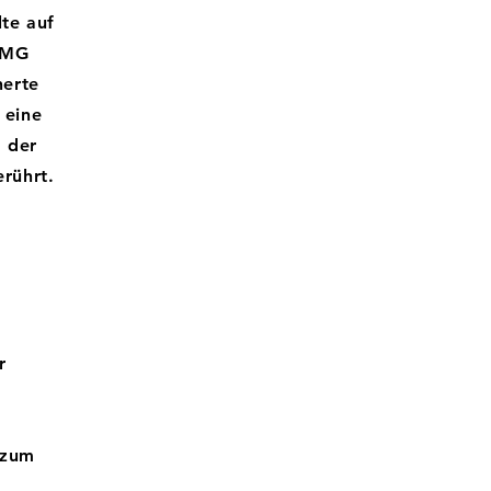
te auf
 TMG
herte
 eine
g der
rührt.
r
 zum