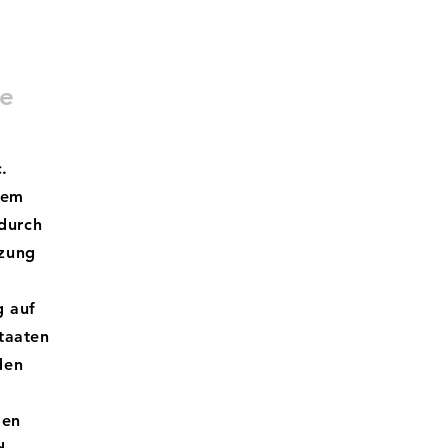
le
.
rem
durch
tzung
g auf
taaten
den
den