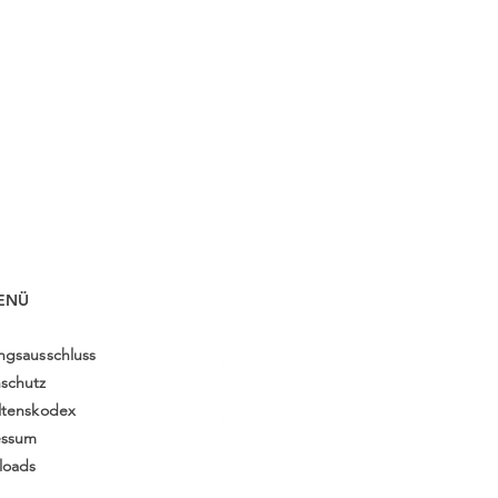
ENÜ
ngsausschluss
schutz
ltenskodex​
essum
oad​s