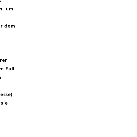
d
n, um
er dem
rer
m Fall
n
esse)
sie