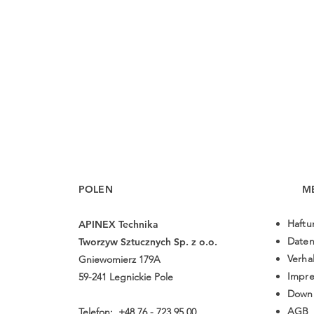
POLEN
M
Haftu
APINEX Technika
Daten
Tworzyw Sztucznych Sp. z o.o.
Verha
Gniewomierz 179A
Impr
59-241 Legnickie Pole
Downl
AGB
Telefon: +48 76 - 723 95 00