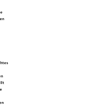
te
gen
htes
en
llt
te
en